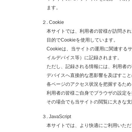
ます。
２. Cookie
本
サイトでは、
利用者
の
皆様
が
訪問
され
目的
でCookieを
使用
しています。
Cookieは、
当
サイトの
運用
に
関連
する
イルデバイス
等
）に
記録
されます。
ただし、
記録
される
情報
には、
利用者
の
デバイスへ
直接的
な
悪影響
を
及
ぼすこと
各
ページのアクセス
状況
を
把握
するため
利用者
の
皆様
ご
自身
でブラウザの
設定
を
その
場合
でも
当
サイトの
閲覧
に
大
きな
支
３. JavaScript
本
サイトでは、より
快適
にご
利用
いただ