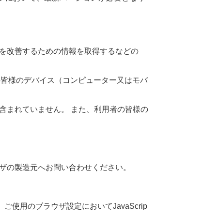
を
改善
するための
情報
を
取得
するなどの
の
皆様
のデバイス（コンピューター
又
はモバ
含
まれていません。 また、
利用者
の
皆様
の
ザの
製造元
へお
問
い
合
わせください。
。ご
使用
のブラウザ
設定
においてJavaScrip