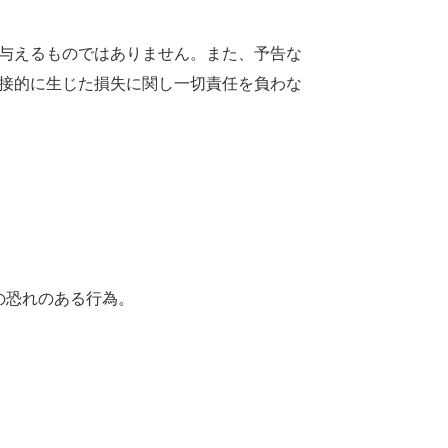
与
えるものではありません。また、
予告
な
接的
に
生
じた
損失
に
関
し
一切
責任
を
負
わな
の
恐
れのある
行為
。