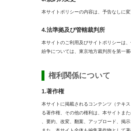
本
サイトポリシーの
内容
は、
予告
なしに
変
4.
法
準拠
及
び
管轄裁判所
本
サイトのご
利用
及
びサイトポリシーは、
紛争
については、
東京地方裁判所
を
第一
審
権利関係
について
1.
著作権
本
サイトに
掲載
されるコンテンツ（テキス
る
著作権
、その
他
の
権利
は、
本
サイトまた
、
要約
、
改変
、
翻案
、アップロード、
掲示
また、
本
サイト
全体
も
編集著作物
として
著