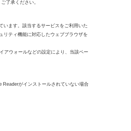
、ご
了承
ください。
ています。
該当
するサービスをご
利用
いた
ュリティ
機能
に
対応
したウェブブラウザを
イアウォールなどの
設定
により、
当該
ペー
be Readerがインストールされていない
場合