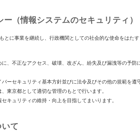
シー（
情報
システムのセキュリティ）
もとに
事業
を
継続
し、
行政機関
としての
社会
的
な
使命
をはたす
めに、
不正
なアクセス、
破壊
、
改
ざん、
紛失
及
び
漏洩
等
の
予防
イバーセキュリティ
基本方針
並
びに
法令
及
びその
他
の
規範
を
遵
は、
東京都
として
適切
な
管理
のもとで
行
います。
報
セキュリティの
維持
・
向上
を
目指
してまいります。
ついて