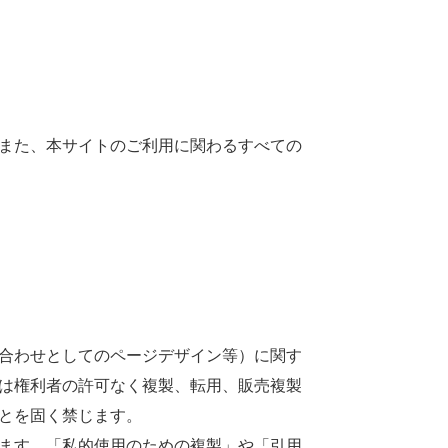
また、
本
サイトのご
利用
に
関
わるすべての
合
わせとしてのページデザイン
等
）に
関
す
は
権利
者
の
許可
なく
複製
、
転用
、
販売
複製
とを
固
く
禁
じます。
ます。「
私的使用
のための
複製
」や「
引用