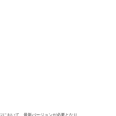
ジにおいて、
最新
バージョンが
必要
となり