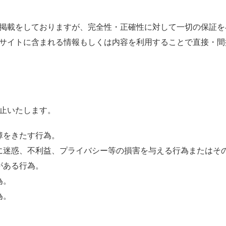
掲載
をしておりますが、
完全性
・
正確
性
に
対
して
一切
の
保証
を
サイトに
含
まれる
情報
もしくは
内容
を
利用
することで
直接
・
間
止
いたします。
障
をきたす
行為
。
に
迷惑
、
不利益
、プライバシー
等
の
損害
を
与
える
行為
またはそ
がある
行為
。
為
。
為
。