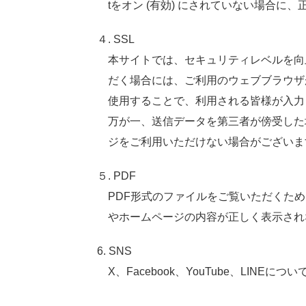
tをオン (
有効
) にされていない
場合
に、
４. SSL
本
サイトでは、セキュリティレベルを
向
だく
場合
には、ご
利用
のウェブブラウザが
使用
することで、
利用
される
皆様
が
入力
万
が
一
、
送信
データを
第三者
が
傍受
した
ジをご
利用
いただけない
場合
がございま
５. PDF
PDF
形式
のファイルをご
覧
いただくため
やホームページの
内容
が
正
しく
表示
され
6. SNS
X、Facebook、YouTube、LINEにつ