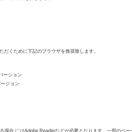
ただくために
下記
のブラウザを
推奨
致
します。
バーション
バージョン
る
場合
にはAdobe Readerなどが
必要
となります。
一部
のペー