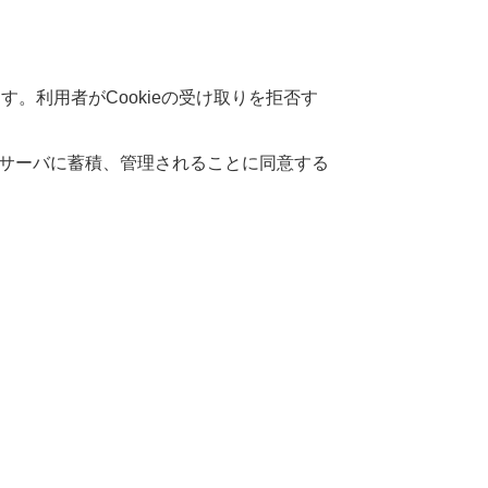
ます。
利用者
がCookieの
受
け
取
りを
拒否
す
サーバに
蓄積
、
管理
されることに
同意
する