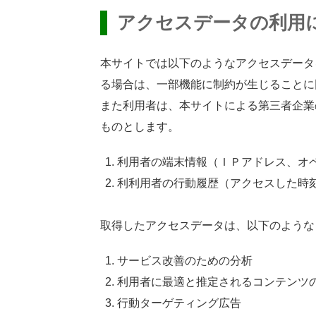
アクセスデータの
利用
本
サイトでは
以下
のようなアクセスデータ
る
場合
は、
一部
機能
に
制約
が
生
じることに
また
利用者
は、
本
サイトによる
第三者
企業
ものとします。
利用者
の
端末
情報
（ＩＰアドレス、オ
利
利用者
の
行動
履歴
（アクセスした
時
取得
したアクセスデータは、
以下
のような
サービス
改善
のための
分析
利用者
に
最適
と
推定
されるコンテンツ
行動タ
ーゲティング
広告