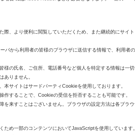
た
際
、より
便利
に
閲覧
していただくため、また
継続的
にサイト
サーバから
利用者
の
皆様
のブラウザに
送信
する
情報
で、
利用者
皆様
の
氏名
、ご
住所
、
電話番号
など
個人
を
特定
する
情報
は
一切
はありません。
、
本
サイトはサードパーティCookieを
使用
しております。
操作
することで、Cookieの
受信
を
拒否
することも
可能
です。
障
を
来
すことはございません。ブラウザの
設定
方法
は
各
ブラウ
くため
一部
のコンテンツにおいてJavaScriptを
使用
しています