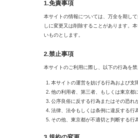
1.
免責
事項
本
サイトの
情報
については、
万全
を
期
して
しに
変更
又
は
削除
することがあります。
本
いものとします。
2.
禁止事項
本
サイトのご
利用
に
際
し、
以下
の
行為
を
禁
本
サイトの
運営
を
妨
げる
行為
および
支
他
の
利用者
、
第三者
、もしくは
東京都
公序良俗
に
反
する
行為
またはその
恐
れ
法律
、
法令
もしくは
条例
に
違反
する
行
その
他
、
東京都
が
不適切
と
判断
する
行
3.
規約
の
変更