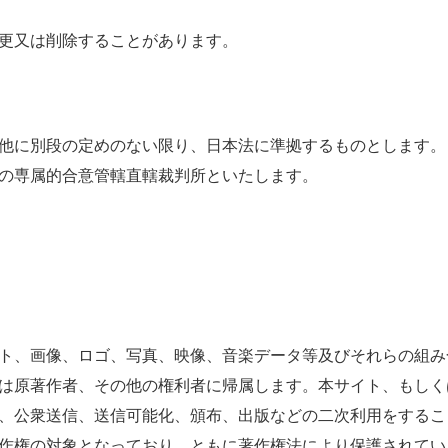
更
又
は
削除
することがあります。
他
に
別段
の
定
めのない
限
り、
日本法
に
準拠
するものとします。
の
専属
的
合意
管轄
直轄
裁判所
といたします。
ト、
画像
、ロゴ、
写真
、
映像
、
音楽
データ
等
及
びそれらの
組
み
は
原
著作者
、その
他
の
権利
者
に
帰属
します。
本
サイト、もしく
、
公衆
送信
、
送信
可能
化
、
頒布
、
出版
などの
二次利用
をするこ
作権
の
対象
となっており、ともに
著作権法
により
保護
されてい