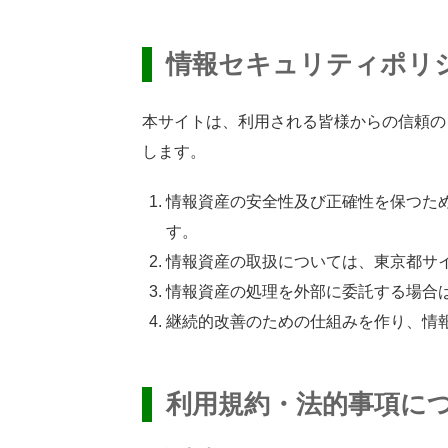
情報
セキュリティポリ
本
サイトは、
利用
される
皆様
からの
信頼
の
します。
情報
資産
の
安全性
及
び
正確
性
を
保
つた
す。
情報
資産
の
取扱
については、
東京都
サ
情報
資産
の
処理
を
外部
に
委託
する
場合
継続的
改善
のための
仕組
みを
作
り、
情
利用規約
・
法的
事項
に