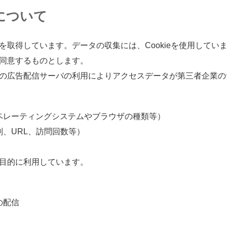
について
を
取得
しています。データの
収集
には、Cookieを
使用
してい
同意
するものとします。
の
広告
配信
サーバの
利用
によりアクセスデータが
第三者
企業
の
ペレーティングシステムやブラウザの
種類
等
）
刻
、URL、
訪問
回数
等
）
目的
に
利用
しています。
の
配信