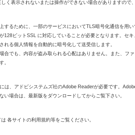
正
しく
表示
されないまたは
操作
ができない
場合
がありますので
上
するために、
一部
のサービスにおいてTLS
暗号化
通信
を
用
い
128ビットSSL に
対応
していることが
必要
となります。セキ
される
個人情報
を
自動的
に
暗号
化
して
送受信
します。
場合
でも、
内容
が
盗
み
取
られる
心配
はありません。また、ファ
す。
には、アドビシステムズ
社
のAdobe Readerが
必要
です。Ado
ない
場合
は、
最新版
をダウンロードしてからご
覧
下
さい。
いては
各
サイトの
利用規約
等
をご
覧
ください。