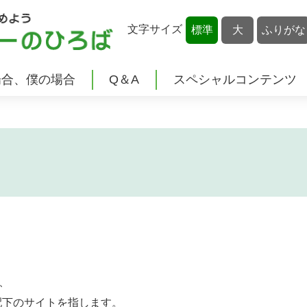
文字
サイズ
標準
大
ふりがな
場合
、
僕
の
場合
Q＆A
スペシャルコンテンツ
、
配下
のサイトを
指
します。