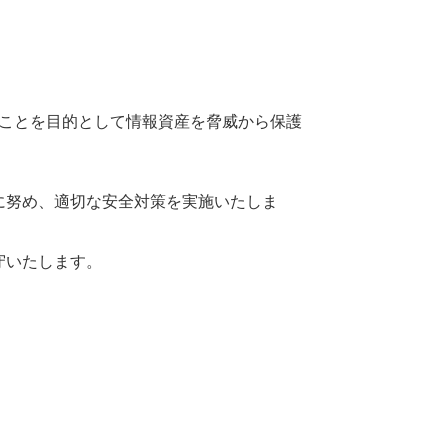
ことを
目的
として
情報
資産
を
脅威
から
保護
に
努
め、
適切
な
安全対策
を
実施
いたしま
守
いたします。