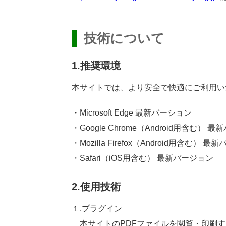
技術
について
1.
推奨
環境
本
サイトでは、より
安全
で
快適
にご
利用
い
・Microsoft Edge
最新
バーション
・Google Chrome（Android
用
含
む）
最新
・Mozilla Firefox（Android
用
含
む）
最
新
・Safari（iOS
用
含
む）
最
新
バージョン
2.
使用
技術
１.プラグイン
本
サイトのPDFファイルを
閲覧
・
印刷
す