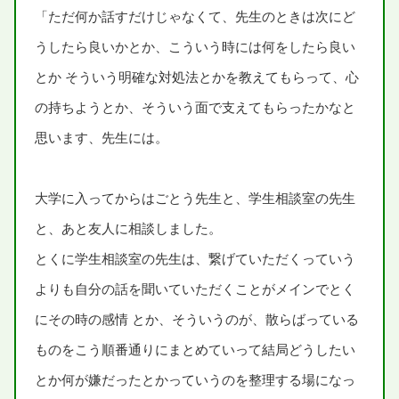
「ただ
何
か
話
すだけじゃなくて、
先生
のときは
次
にど
うしたら
良
いかとか、こういう
時
には
何
をしたら
良
い
とか そういう
明確
な
対処
法
とかを
教
えてもらって、
心
の
持
ちようとか、そういう
面
で
支
えてもらったかなと
思
います、
先生
には。
大学
に
入
ってからはごとう
先生
と、
学生
相談
室
の
先生
と、あと
友人
に
相談
しました。
とくに
学生
相談
室
の
先生
は、
繋
げていただくっていう
よりも
自分
の
話
を
聞
いていただくことがメインでとく
にその
時
の
感情
とか、そういうのが、
散
らばっている
ものをこう
順番
通
りにまとめていって
結局
どうしたい
とか
何
が
嫌
だったとかっていうのを
整理
する
場
になっ