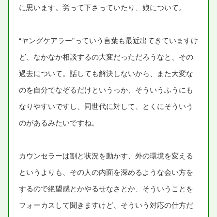
に
思
います。
労
って
下
さっていたり、
娘
について。
“ヤングケアラー”っていう
言葉
も
最近
出
てきていますけ
ど、なかなか
相談
するの
大変
だっただろうなと、その
過去
について。
話
しても
解決
しないから、また
大変
な
のを
自分
でなぞるだけというっか、そういうふうにも
なりやすいですし、
同
世代
に
対
して、とくにそういう
のがあるみたいですね。
カウンセラーは
割
と
状況
を
動
かす、
外
の
環境
を
変
える
というよりも、その
人
の
内面
を
深
めるような
会
い
方
を
するので
絶望感
とかやるせなさとか、そういうことを
フォーカスして
聞
きますけど、そういう
対応
の
仕方
だ