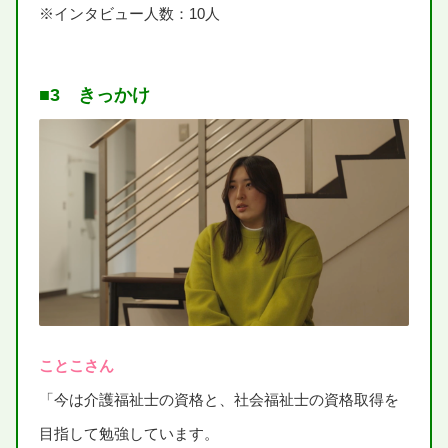
※インタビュー
人数
：
10人
■3 きっかけ
ことこさん
「
今
は
介護福祉士
の
資格
と、
社会福祉
士
の
資格
取得
を
目指
して
勉強
しています。