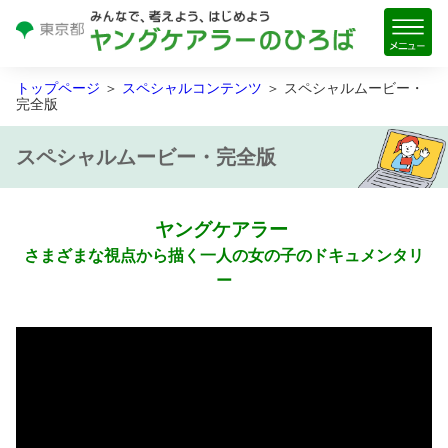
トップページ
＞
スペシャルコンテンツ
＞ スペシャルムービー・
完全
版
スペシャルムービー・
完全
版
ヤングケアラー
さまざまな
視点
から
描
く
一人
の
女
の
子
のドキュメンタリ
ー