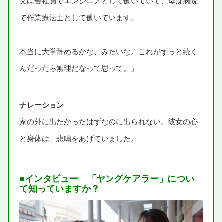
父
は
会社員
でエンジニアとして
働
いていて、
母
は
病院
で
作業療法士
として
働
いています。
本当
に
大学
辞
めるかな、みたいな。これがずっと
続
く
んだったら
無理
だなって
思
って。」
ナレーション
家
の
外
に
出
たかったはずなのに
出
られない。
彼女
の
心
と
身体
は、
悲鳴
をあげていました。
■インタビュー 「ヤングケアラー」につい
て
知
っていますか？