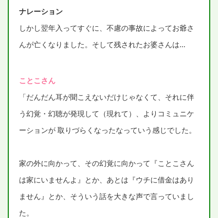
ナレーション
しかし
翌年
入
ってすぐに、
不慮
の
事故
によってお
爺
さ
んが
亡
くなりました。そして
残
されたお
婆
さんは...
ことこさん
「だんだん
耳
が
聞
こえないだけじゃなくて、それに
伴
う
幻覚
・
幻聴
が
発現
して（
現
れて）、よりコミュニケ
ーションが
取
りづらくなったなっていう
感
じでした。
家
の
外
に
向
かって、その
幻覚
に
向
かって『ことこさん
は
家
にいませんよ』とか、あとは『ウチに
借金
はあり
ません』とか、そういう
話
を
大
きな
声
で
言
っていまし
た。