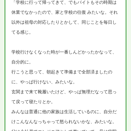
「
学校
に
行
って
帰
ってきて、でもバイトもその
時期
は
休業
でなかったので、
家
と
学校
の
往復
みたいな。それ
以外
は
祖母
の
対応
したりとかして、
同
じことを
毎日
し
てる
感
じ。
学校
行
けなくなった
時
が
一番
しんどかったかなって、
自分
的
に。
行
こうと
思
って、
朝
起
きて
準備
まで
全部
済
ましたの
に、やっぱ
行
けない、みたいな。
玄関
まで
来
て
靴
履
いたけど、やっぱ
無理
だなって
思
っ
て
戻
って
寝
たりとか。
みんなは
普通
に
他
の
家族
は
生活
しているのに、
自分
だ
けこんなんなっちゃって
怒
られないかな、みたいな。