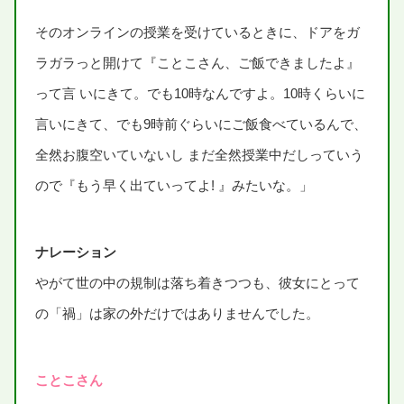
そのオンラインの
授業
を
受
けているときに、ドアをガ
ラガラっと
開
けて『ことこさん、ご
飯
できましたよ』
って
言
いにきて。でも
10時
なんですよ。
10時
くらいに
言
いにきて、でも
9時
前
ぐらいにご
飯
食
べているんで、
全然
お
腹
空
いていないし まだ
全然
授業
中
だしっていう
ので『もう
早
く
出
ていってよ! 』みたいな。」
ナレーション
やがて
世
の
中
の
規制
は
落
ち
着
きつつも、
彼女
にとって
の「
禍
」は
家
の
外
だけではありませんでした。
ことこさん