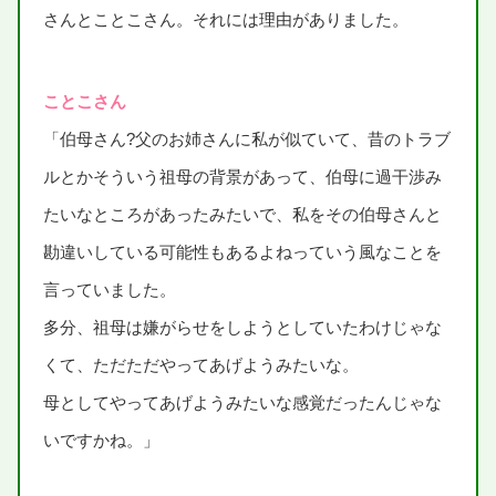
さんとことこさん。それには
理由
がありました。
ことこさん
「
伯母
さん?
父
のお
姉
さんに
私
が
似
ていて、
昔
のトラブ
ルとかそういう
祖母
の
背景
があって、
伯母
に
過干渉
み
たいなところがあったみたいで、
私
をその
伯母
さんと
勘違
いしている
可能性
もあるよねっていう
風
なことを
言
っていました。
多分
、
祖母
は
嫌
がらせをしようとしていたわけじゃな
くて、ただただやってあげようみたいな。
母
としてやってあげようみたいな
感覚
だったんじゃな
いですかね。」