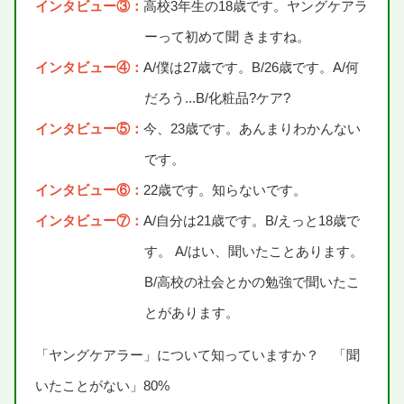
インタビュー③：
高校3年生
の
18歳
です。ヤングケアラ
ーって
初
めて
聞
きますね。
インタビュー④：
A/
僕
は
27歳
です。B/
26歳
です。A/
何
だろう...B/
化粧品
?ケア?
インタビュー⑤：
今
、
23歳
です。あんまりわかんない
です。
インタビュー⑥：
22歳
です。
知
らないです。
インタビュー⑦：
A/
自分
は
21歳
です。B/えっと
18歳
で
す。 A/はい、
聞
いたことあります。
B/
高校
の
社会
とかの
勉強
で
聞
いたこ
とがあります。
「ヤングケアラー」について
知
っていますか？ 「
聞
いたことがない」
80%