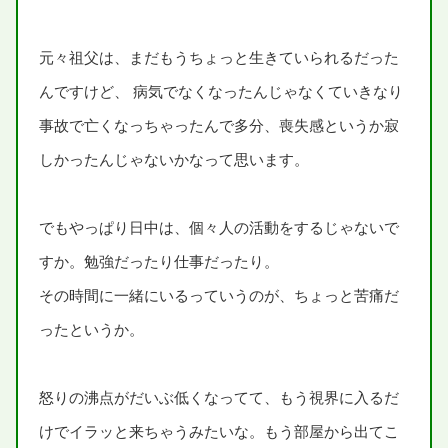
元々
祖父
は、まだもうちょっと
生
きていられるだった
んですけど、
病気
でなくなったんじゃなくていきなり
事故
で
亡
くなっちゃったんで
多分
、
喪失感
というか
寂
しかったんじゃないかなって
思
います。
でもやっぱり
日中
は、
個々人
の
活動
をするじゃないで
すか。
勉強
だったり
仕事
だったり。
その
時間
に
一緒
にいるっていうのが、ちょっと
苦痛
だ
ったというか。
怒
りの
沸点
がだいぶ
低
くなってて、もう
視界
に
入
るだ
けでイラッと
来
ちゃうみたいな。もう
部屋
から
出
てこ