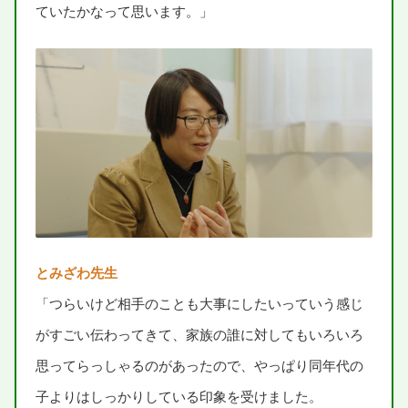
ていたかなって
思
います。」
とみざわ
先生
「つらいけど
相手
のことも
大事
にしたいっていう
感
じ
がすごい
伝
わってきて、
家族
の
誰
に
対
してもいろいろ
思
ってらっしゃるのがあったので、やっぱり
同年代
の
子
よりはしっかりしている
印象
を
受
けました。