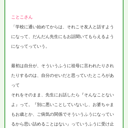
ことこさん
「
学校
に
通
い
始
めてからは、それこそ
友人
と
話
すよう
になって、だんだん
先生
にもお
話
聞
いてもらえるよう
になってっていう。
最初
は
自分
が、そういうふうに
祖母
に
言
われたりされ
たりするのは、
自分
のせいだと
思
っていたところがあ
って
それをそのまま、
先生
にお
話
したら『そんなことない
よ』って。『
別
に
悪
いことしていないし、お
婆
ちゃま
もお
歳
とか、ご
病気
の
関係
でそういうふうになってい
るから
思
い
詰
めることはない』っていうふうに
受
け
止