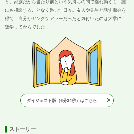
と、
家族
だから
当
たり
前
という
気持
ちの
間
で
揺
れ
動
くも、
誰
にも
相談
することなく
過
ごす
日々
。
友人
や
先生
と
話
す
機会
を
得
て、
自分
がヤングケアラーだったと
気付
いたのは
大学
に
進学
してからでした…。
ダイジェスト
版
（6
分
34
秒
）はこちら
ストーリー