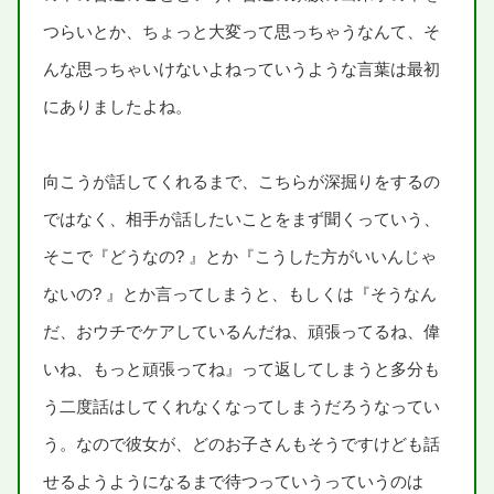
つらいとか、ちょっと
大変
って
思
っちゃうなんて、そ
んな
思
っちゃいけないよねっていうような
言葉
は
最初
にありましたよね。
向
こうが
話
してくれるまで、こちらが
深
掘
りをするの
ではなく、
相手
が
話
したいことをまず
聞
くっていう、
そこで『どうなの? 』とか『こうした
方
がいいんじゃ
ないの? 』とか
言
ってしまうと、もしくは『そうなん
だ、おウチでケアしているんだね、
頑張
ってるね、
偉
いね、もっと
頑張
ってね』って
返
してしまうと
多分
も
う
二度
話
はしてくれなくなってしまうだろうなってい
う。なので
彼女
が、どのお
子
さんもそうですけども
話
せるようようになるまで
待
つっていうっていうのは