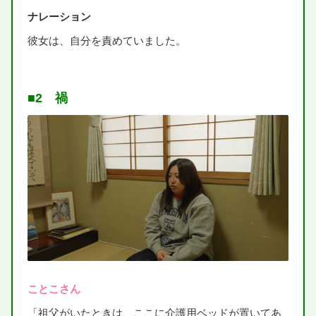
ナレーション
彼女
は、
自分
を
責
めていました。
■2
禍
ことこさん
「
祖父
がいたときは、ここに
介護
用
ベッドが
置
いてあ