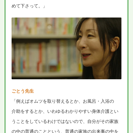
めて
下
さって。」
ごとう
先生
「
例
えばオムツを
取
り
替
えるとか、お
風呂
・
入浴
の
介助
をするとか、いわゆるわかりやすい
身体
介護
とい
うことをしているわけではないので、
自分
がその
家族
の
中
の
普通
のことという、
普通
の
家族
の
出来事
の
中
を