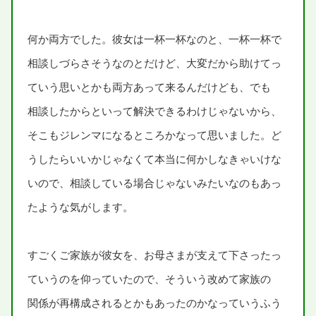
何
か
両方
でした。
彼女
は
一杯
一
杯
なのと、
一杯
一杯
で
相談
しづらさそうなのとだけど、
大変
だから
助
けてっ
ていう
思
いとかも
両方
あって
来
るんだけども、でも
相談
したからといって
解決
できるわけじゃないから、
そこもジレンマになるところかなって
思
いました。ど
うしたらいいかじゃなくて
本当
に
何
かしなきゃいけな
いので、
相談
している
場合
じゃないみたいなのもあっ
たような
気
がします。
すごくご
家族
が
彼女
を、お
母
さまが
支
えて
下
さったっ
ていうのを
仰
っていたので、そういう
改
めて
家族
の
関係
が
再
構成
されるとかもあったのかなっていうふう