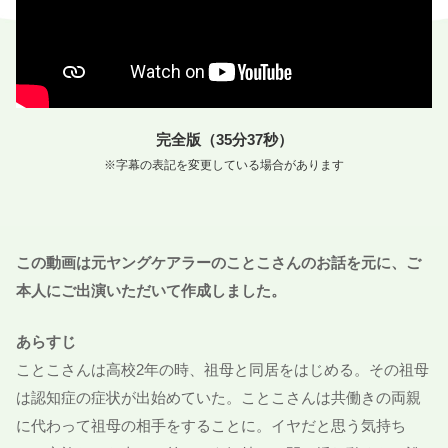
完全
版
（35
分
37
秒
）
※
字幕
の
表記
を
変更
している
場合
があります
この
動画
は
元
ヤングケアラーのことこさんのお
話
を
元
に、ご
本人
にご
出演
いただいて
作成
しました。
あらすじ
ことこさんは
高校2年
の
時
、
祖母
と
同居
をはじめる。その
祖母
は
認知症
の
症状
が
出
始
めていた。ことこさんは
共働
きの
両親
に
代
わって
祖母
の
相手
をすることに。イヤだと
思
う
気持
ち