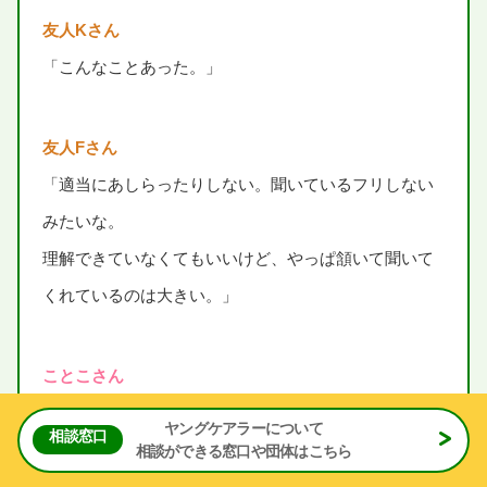
友人
Kさん
「こんなことあった。」
友人
Fさん
「
適当
にあしらったりしない。
聞
いているフリしない
みたいな。
理解
できていなくてもいいけど、やっぱ
頷
いて
聞
いて
くれているのは
大
きい。」
ことこさん
「
本当
にイライラしている
時
もあったし、
何
にも
喋
ら
ヤングケアラーについて
相談窓口
なくなる
時
もあったし。」
相談
ができる
窓口
や
団体
はこちら