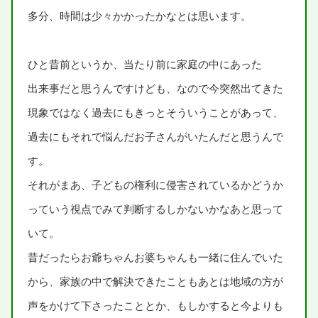
多分
、
時間
は
少々
かかったかなとは
思
います。
ひと
昔
前
というか、
当
たり
前
に
家庭
の
中
にあった
出来事
だと
思
うんですけども、なので
今
突然
出
てきた
現象
ではなく
過去
にもきっとそういうことがあって、
過去
にもそれで
悩
んだお
子
さんがいたんだと
思
うんで
す。
それがまあ、
子
どもの
権利
に
侵害
されているかどうか
っていう
視点
でみて
判断
するしかないかなあと
思
って
いて。
昔
だったらお
爺
ちゃんお
婆
ちゃんも
一緒
に
住
んでいた
から、
家族
の
中
で
解決
できたこともあとは
地域
の
方
が
声
をかけて
下
さったこととか、もしかすると
今
よりも