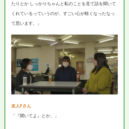
たりとか しっかりちゃんと
私
のことを
見
て
話
を
聞
いて
くれているっていうのが、すごい
心
が
軽
くなったなっ
て
思
います。」
友人
Fさん
「『
聞
いてよ』とか。」