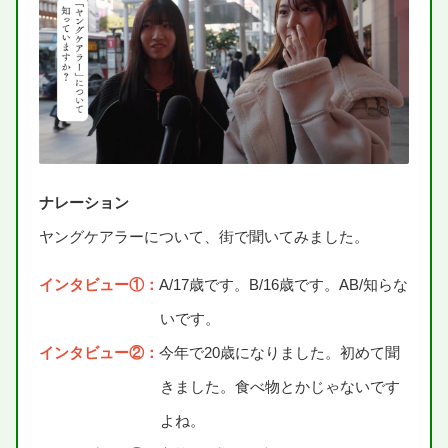
ナレーション
ヤングケアラーについて、
街
で
聞
いてみました。
インタビュー①：
A/
17歳
です。B/
16歳
です。AB/
知
らな
いです。
インタビュー②：
今年
で
20歳
になりました。
初
めて
聞
きました。
食
べ
物
とかじゃないです
よね。