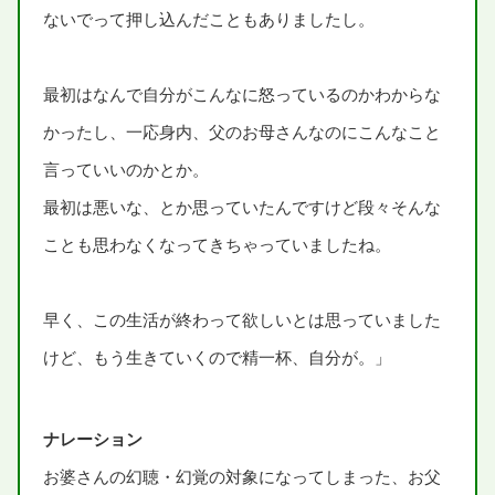
ないでって
押
し
込
んだこともありましたし。
最初
はなんで
自分
がこんなに
怒
っているのかわからな
かったし、
一応
身内
、
父
のお
母
さんなのにこんなこと
言
っていいのかとか。
最初
は
悪
いな、とか
思
っていたんですけど
段々
そんな
ことも
思
わなくなってきちゃっていましたね。
早
く、この
生活
が
終
わって
欲
しいとは
思
っていました
けど、もう
生
きていくので
精一杯
、
自分
が。」
ナレーション
お
婆
さんの
幻聴
・
幻覚
の
対象
になってしまった、お
父