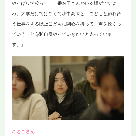
やっぱり
学校
って、
一番
お
子
さんがいる
場所
ですよ
ね。
大学
だけではなくて
小中
高大
と、こどもと
触
れ
合
う
仕事
をする
以上
こどもに
関心
を
持
って、
声
を
聴
くっ
ていうことを
私自身
やっていきたいと
思
っていま
す。」
ことこさん