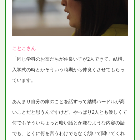
ことこさん
「
同
じ
学科
のお
友
だちが
仲良
い
子
が
2人
できて、
結構
、
入学式
の
時
とかそういう
時期
から
仲良
くさせてもらっ
ています。
あんまり
自分
の
家
のことを
話
すって
結構
ハードルが
高
いことだと
思
うんですけど、やっぱり
2人
とも
優
しくて
何
でもそういちょっと
暗
い
話
とか
嫌
なような
内容
の
話
でも、とくに
何
を
言
うわけでもなく
頷
いて
聞
いてくれ