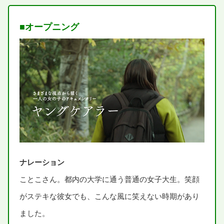
■オープニング
ナレーション
ことこさん。
都内
の
大学
に
通
う
普通
の
女子大生
。
笑顔
がステキな
彼女
でも、こんな
風
に
笑
えない
時期
があり
ました。