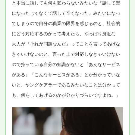
と
本当
に
話
しても
何
も
変
わらないみたいな『
話
して
楽
になったじゃなくて
話
して
辛
くなった』みたいになっ
てしまうので
自分
の
職業
の
限界
を
感
じるのと、
社会的
にどう
対応
するのかって
考
えたら、やっぱり
身近
な
大人
が『それが
問題
なんだ』ってことを
言
ってあげな
きゃいけないのと、
言
った
上
で
対応
しなきゃいけない
ので
持
っている
自分
の
知識
がないと『あんなサービス
がある』『こんなサービスがある』とか
分
かっていな
いと、ヤングケアラーであるみたいなことは
分
かって
も、
何
をしてあげるのかが
分
かりづらいですよね。」