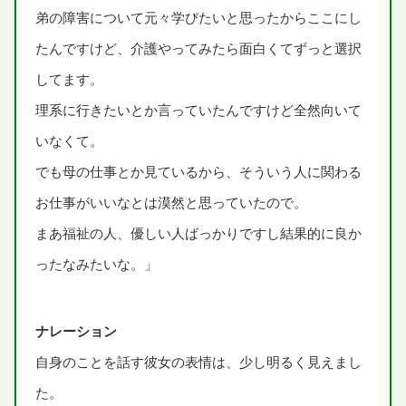
弟
の
障害
について
元々
学
びたいと
思
ったからここにし
たんですけど、
介護
やってみたら
面白
くてずっと
選択
してます。
理系
に
行
きたいとか
言
っていたんですけど
全然
向
いて
いなくて。
でも
母
の
仕事
とか
見
ているから、そういう
人
に
関
わる
お
仕事
がいいなとは
漠然
と
思
っていたので。
まあ
福祉
の
人
、
優
しい
人
ばっかりですし
結果
的
に
良
か
ったなみたいな。」
ナレーション
自身
のことを
話
す
彼女
の
表情
は、
少
し
明
るく
見
えまし
た。