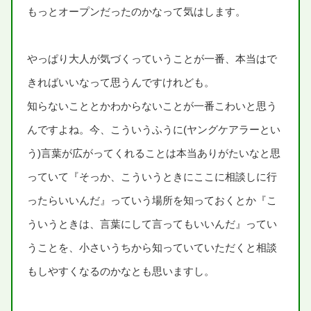
もっとオープンだったのかなって
気
はします。
やっぱり
大人
が
気
づくっていうことが
一番
、
本当
はで
きればいいなって
思
うんですけれども。
知
らないこととかわからないことが
一番
こわいと
思
う
んですよね。
今
、こういうふうに(ヤングケアラーとい
う)
言葉
が
広
がってくれることは
本当
ありがたいなと
思
っていて『そっか、こういうときにここに
相談
しに
行
ったらいいんだ』っていう
場所
を
知
っておくとか『こ
ういうときは、
言葉
にして
言
ってもいいんだ』ってい
うことを、
小
さいうちから
知
っていていただくと
相談
もしやすくなるのかなとも
思
いますし。