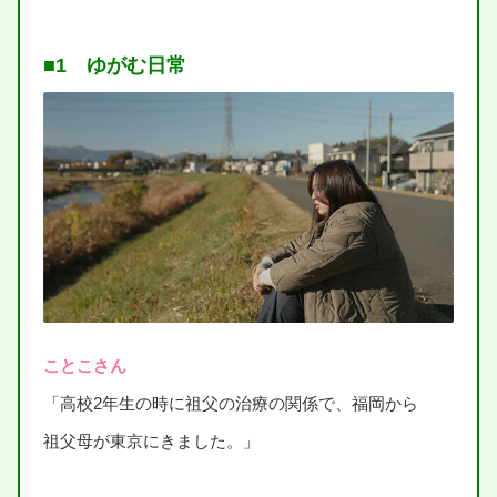
■1 ゆがむ
日常
ことこさん
「
高校2年生
の
時
に
祖父
の
治療
の
関係
で、
福岡
から
祖父母
が
東京
にきました。」