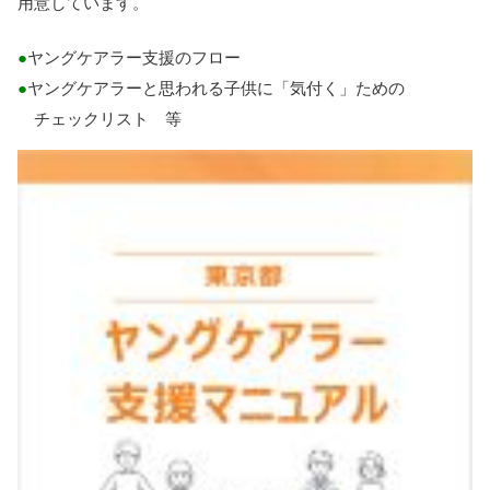
用意
しています。
ヤングケアラー
支援
のフロー
ヤングケアラーと
思
われる
子供
に「
気付
く」ための
チェックリスト
等