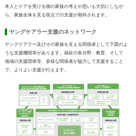
本人
とケアを
受
ける
側
の
家族
の
考
えや
思
いも
大切
にしなが
ら、
家族
全体
を
見
る
視点
での
支援
が
期待
されます。
ヤングケアラー
支援
のネットワーク
ヤングケアラー
及
びその
家族
を
支
える
関係
者
として
下図
のよ
うな
支援
機関
等
があります。
福祉
の
各
分野
、
教育
、そして
地域
の
支援団体
等
、
多様
な
関係
者
が
協力
して
支援
すること
で、よりよい
支援
が
行
えます。