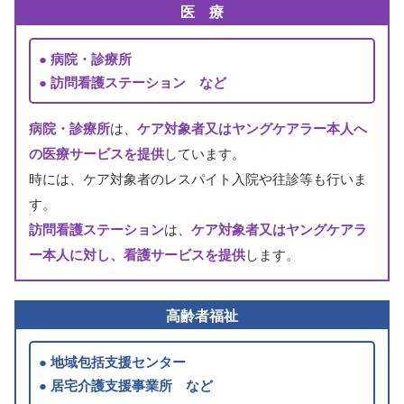
医
療
病院
・
診療所
訪問看護
ステーション など
病院
・
診療所
は、
ケア
対象者
又
はヤングケアラー
本人
へ
の
医療
サービスを
提供
しています。
時
には、ケア
対象者
のレスパイト
入院
や
往診
等
も
行
いま
す。
訪問看護
ステーション
は、
ケア
対象者
又
はヤングケアラ
ー
本人
に
対
し、
看護
サービスを
提供
します。
高齢者福祉
地域包括支援
センター
居宅介護支援
事業所
など