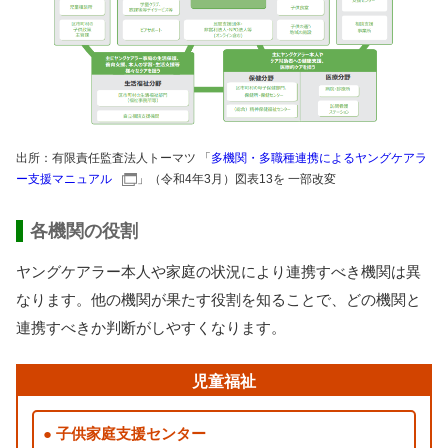
出所
：
有限責任監査法人
トーマツ 「
多
機関
・
多
職種
連携
によるヤングケアラ
ー
支援
マニュアル
」（
令和
4
年
3
月
）
図表
13を
一部
改変
各
機関
の
役割
ヤングケアラー
本人
や
家庭
の
状況
により
連携
すべき
機関
は
異
なります。
他
の
機関
が
果
たす
役割
を
知
ることで、どの
機関
と
連携
すべきか
判断
がしやすくなります。
児童福祉
子供
家庭
支援
センター