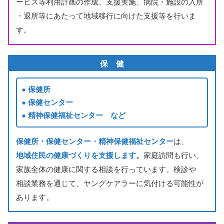
ービス
等
利用
計画
の
作成
、
支援
実施
、
病院
・
施設
の
入所
・
退所
等
にあたって
地域
移行
に
向
けた
支援
等
を
行
いま
す。
保
健
保健所
保健
センター
精神保健福祉
センター など
保健所
・
保健
センター・
精神保健福祉
センター
は、
地域住民
の
健康
づくりを
支援
します。
家庭訪問
も
行
い、
家族
全体
の
健康
に
関
する
相談
を
行
っています。
検診
や
相談
業務
を
通
じて、ヤングケアラーに
気
付
ける
可能性
が
あります。