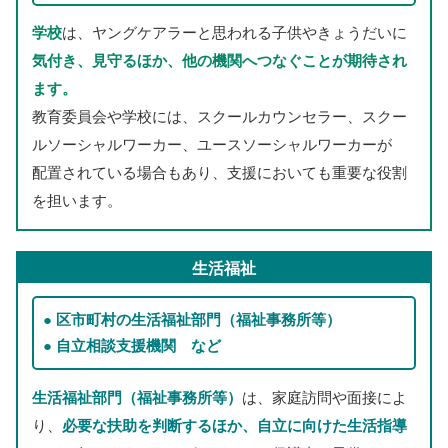
学校
は、ヤングケアラーと
思
われる
子供
やきょうだいに
気付
き、
見守
るほか、
他
の
機関
へつなぐことが
期待
され
ます。
教育委員
会
や
学校
には、スクールカウンセラー、スクー
ルソーシャルワーカー、ユースソーシャルワーカーが
配置
されている
場合
もあり、
支援
においても
重要
な
役割
を
担
います。
生活
福祉
区市町村
の
生活
福祉
部門
（
福祉事務所
等
）
自立
相談
支援
機関
など
生活
福祉
部門
（
福祉事務所
等
）
は、
家庭訪問
や
面接
によ
り、
必要
な
扶助
を
判断
するほか、
自立
に
向
けた
生活指導