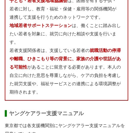
子
ども・
若者
支援
地域
協議会
は、
困難
を
有
する
子供
・
若者
に
対
し、
教育
・
福祉
・
保健
・
雇用
等
の
関係
機関
が
連携
して
支援
を
行
うためのネットワークです。
地域
若者
サポートステーション
は、
働
くことに
踏
み
出
し
たい
若者
を
対象
に、
就労
に
向
けた
相談
や
支援
を
行
いま
す。
若者
支援
関係者
は、
支援
している
若者
の
就職
活動
の
停滞
や
離職
、ひきこもり
等
の
背景
に、
家族
の
介護
や
世話
があ
る
可能性
があることに
留意
する
必要
があります。
本人
の
自立
に
向
けた
意思
を
尊重
しながら、ケアの
負担
を
考慮
し
た
就労
支援
や、
福祉
サービスとの
連携
による
環境
調整
が
期待
されます。
ヤングケアラー
支援
マニュアル
東京都
では
各
支援
機関
別
にヤングケアラー
支援
マニュアルを