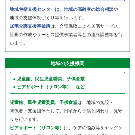
地域包括支援
センターは、
地域
の
高齢者
の
総合
相談
や
地域
の
支援
体制
づくり
等
を
行
います。
居宅介護支援
事業所
は、
介護保険
による
居宅
サービス
計画
の
作成
やサービス
提供
事業者
等
との
連絡
調整
等
を
行
います。
地域
の
支援
機関
児童館
、
民生
児童委員
、
子供食堂
ピアサポート（サロン
等
） など
児童館
、
民生
児童委員
、
子供食堂
は、
地域
の
施設
・
関係者
・
支援団体
として、
日頃
から
子供
と
関
わり、
見守
りを
行
います。
ピアサポート（サロン
等
）
は、ケアの
悩
み
等
をヤングケ