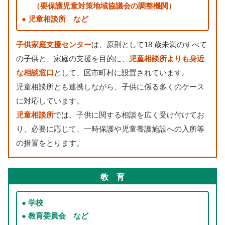
（
要保護児童
対策
地域
協議
会
の
調整
機関
）
児童相談所
など
子供
家庭
支援
センター
は、
原則
として18
歳
未満
のすべて
の
子供
と、
家庭
の
支援
を
目的
に、
児童相談所
よりも
身近
な
相談
窓口
として、
区市町村
に
設置
されています。
児童相談所
とも
連携
しながら、
子供
に
係
る
多
くのケース
に
対応
しています。
児童相談所
では、
子供
に
関
する
相談
を
広
く
受
け
付
けてお
り、
必要
に
応
じて、
一時
保護
や
児童養護施設
への
入所
等
の
措置
をとります。
教
育
学校
教育委員会
など