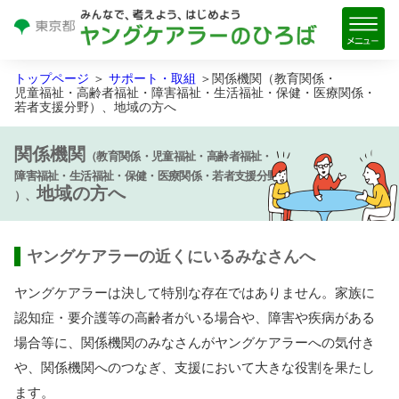
トップページ
＞
サポート・
取組
＞
関係機関
（
教育関係
・
児童福祉
・
高齢者福祉
・
障害
福祉
・
生活
福祉
・
保健
・
医療
関係
・
若者
支援分野
）、
地域
の
方
へ
関係機関
（
教育関係
・
児童福祉
・
高齢者福祉
・
障害
福祉
・
生活
福祉
・
保健
・
医療
関係
・
若者
支援分野
地域
の
方
へ
）、
ヤングケアラーの
近
くにいるみなさんへ
ヤングケアラーは
決
して
特別
な
存在
ではありません。
家族
に
認知症
・
要介護
等
の
高齢者
がいる
場合
や、
障害
や
疾病
がある
場合
等
に、
関係機関
のみなさんがヤングケアラーへの
気
付
き
や、
関係機関
へのつなぎ、
支援
において
大
きな
役割
を
果
たし
ます。