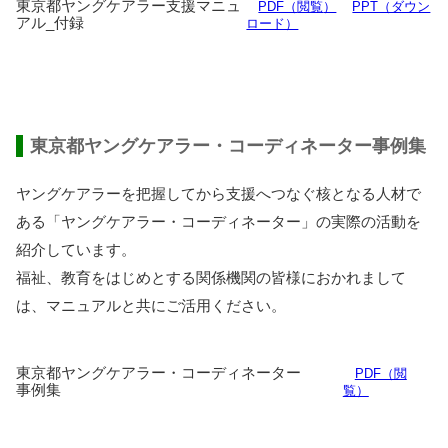
東京都
ヤングケアラー
支援
マニュ
PDF（
閲覧
）
PPT（ダウン
アル_
付録
ロード）
東京都
ヤングケアラー・コーディネーター
事例集
ヤングケアラー
を
把握
してから
支援
へつなぐ
核
となる
人材
で
ある「ヤングケアラー・コーディネーター」の
実際
の
活動
を
紹介
しています。
福祉
、
教育
をはじめとする
関係機関
の
皆様
におかれまして
は、マニュアルと
共
にご
活用
ください。
東京都
ヤングケアラー・コーディネーター
PDF（閲
事例集
覧）