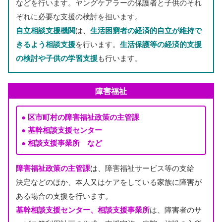
などを
行
います。ヤングケアラーの
保護
者
と
子供
のそれ
ぞれに
必要
な
支援
の
検討
を
担
います。
自立
相談
支援
機関
は、
生活困窮者
の
経済的
自立
が
維持
で
きるよう
相談
支援
を
行
います。
生活保護
等
の
経済的
支援
の
検討
や
子供
の
学習
支援
も
行
います。
障害
福祉
区市町村
の
障害
福祉政策
の
主管
課
基幹
相談
支援
センター
相談
支援
事業所
など
障害
福祉政策
の
主管
課
は、
障害
福祉
サービス
等
の
支給
決定
などのほか、
本人
又
はケアをしている
家族
に
障害
が
ある
場合
の
支援
を
行
います。
基幹
相談
支援
センター、
相談
支援
事業所
は、
障害者
のサ