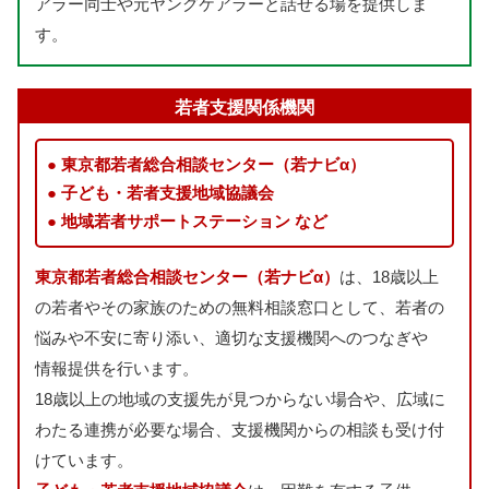
アラー
同士
や
元
ヤングケアラーと
話
せる
場
を
提供
しま
す。
若者
支援
関係
機関
東京都
若者
総合
相談
センター（
若
ナビα）
子
ども・
若者
支援
地域
協議会
地域
若者
サポートステーション など
東京都
若者
総合
相談
センター（
若
ナビα）
は、18
歳
以上
の
若者
やその
家族
のための
無料
相談
窓口
として、
若者
の
悩
みや
不安
に
寄
り
添
い、
適切
な
支援
機関
へのつなぎや
情報
提供
を
行
います。
18
歳
以上
の
地域
の
支援先
が
見
つからない
場合
や、
広域
に
わたる
連携
が
必要
な
場合
、
支援
機関
からの
相談
も
受
け
付
けています。